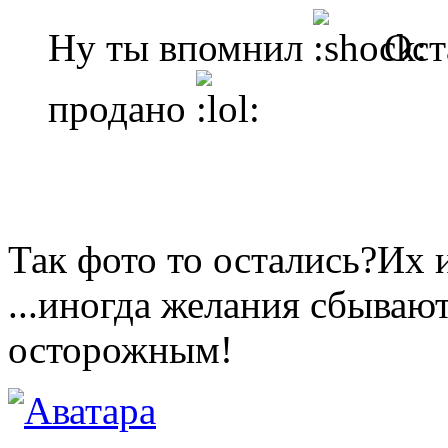
Ну ты впомнил
Оста
продано
Так фото то остались?Их и
...иногда желания сбываю
осторожным!