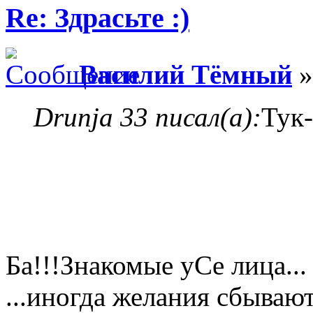
Re: Здрасьте :)
Василий Тёмный
»
Drunja 33 писал(а):
Тук-
Ба!!!Знакомые уСе лица..
...иногда желания сбываю