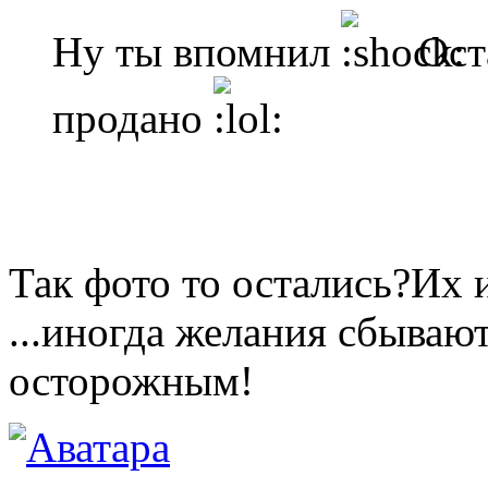
Ну ты впомнил
Оста
продано
Так фото то остались?Их и
...иногда желания сбываю
осторожным!