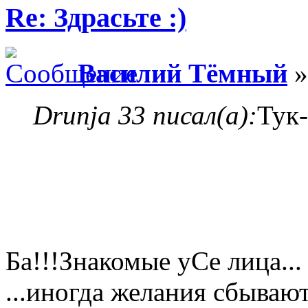
Re: Здрасьте :)
Василий Тёмный
»
Drunja 33 писал(а):
Тук-
Ба!!!Знакомые уСе лица..
...иногда желания сбываю