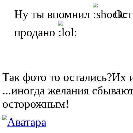
Ну ты впомнил
Оста
продано
Так фото то остались?Их и
...иногда желания сбываю
осторожным!