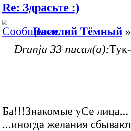
Re: Здрасьте :)
Василий Тёмный
»
Drunja 33 писал(а):
Тук-
Ба!!!Знакомые уСе лица..
...иногда желания сбываю