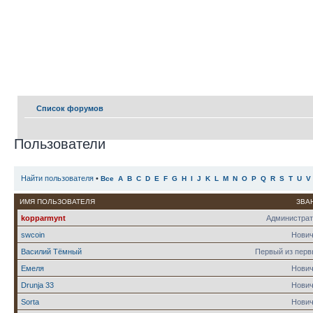
Список форумов
Пользователи
Найти пользователя
•
Все
A
B
C
D
E
F
G
H
I
J
K
L
M
N
O
P
Q
R
S
T
U
V
ИМЯ ПОЛЬЗОВАТЕЛЯ
ЗВА
kopparmynt
Администрат
swcoin
Нович
Василий Тёмный
Первый из пер
Емеля
Нович
Drunja 33
Нович
Sorta
Нович