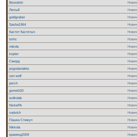
Besedski
Нович
Лютый
Нович
goldgraber
Нович
Sasha1964
Нович
Кастет Кастетыч
Нович
torhc
Нович
mikola
Нович
kopter
Нович
Смерд
Нович
pogodanaleto
Нович
sen wolf
Нович
perch
Нович
gomel100
Нович
wolkolak
Нович
NickePA
Нович
vadvich
Нович
Пашка Стимул
Нович
Nikkola
Нович
краевед2009
Нович