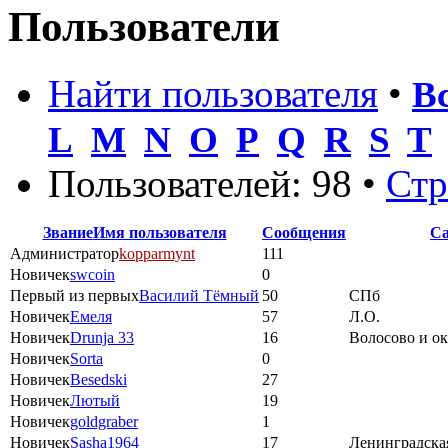
Пользователи
Найти пользователя
•
В
L
M
N
O
P
Q
R
S
T
Пользователей: 98 •
Ст
Звание
Имя пользователя
Сообщения
Са
Администратор
kopparmynt
111
Новичек
swcoin
0
Первый из первых
Василий Тёмный
50
СПб
Новичек
Емеля
57
Л.О.
Новичек
Drunja 33
16
Волосово и о
Новичек
Sorta
0
Новичек
Besedski
27
Новичек
Лютый
19
Новичек
goldgraber
1
Новичек
Sasha1964
17
Ленинградская