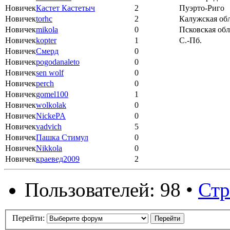
Новичек
Кастет Кастетыч
2
Пуэрто-Риго
Новичек
torhc
2
Калужская обл
Новичек
mikola
0
Псковская обл
Новичек
kopter
1
С.-Пб.
Новичек
Смерд
0
Новичек
pogodanaleto
0
Новичек
sen wolf
0
Новичек
perch
0
Новичек
gomel100
1
Новичек
wolkolak
0
Новичек
NickePA
0
Новичек
vadvich
5
Новичек
Пашка Стимул
0
Новичек
Nikkola
0
Новичек
краевед2009
2
Пользователей: 98 •
Ст
Перейти: