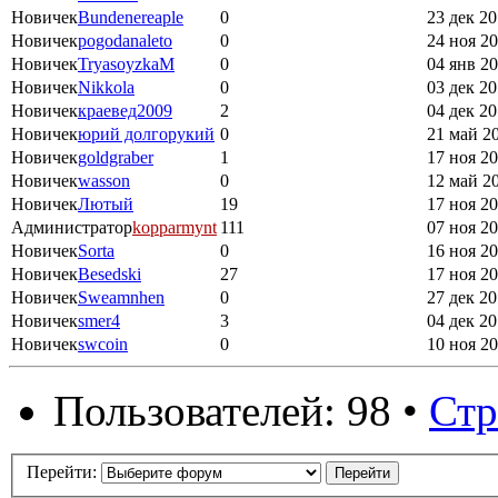
Новичек
Bundenereaple
0
23 дек 20
Новичек
pogodanaleto
0
24 ноя 20
Новичек
TryasoyzkaM
0
04 янв 20
Новичек
Nikkola
0
03 дек 20
Новичек
краевед2009
2
04 дек 20
Новичек
юрий долгорукий
0
21 май 20
Новичек
goldgraber
1
17 ноя 20
Новичек
wasson
0
12 май 20
Новичек
Лютый
19
17 ноя 20
Администратор
kopparmynt
111
07 ноя 20
Новичек
Sorta
0
16 ноя 20
Новичек
Besedski
27
17 ноя 20
Новичек
Sweamnhen
0
27 дек 20
Новичек
smer4
3
04 дек 20
Новичек
swcoin
0
10 ноя 20
Пользователей: 98 •
Ст
Перейти: