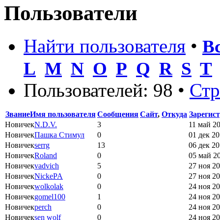
Пользователи
Найти пользователя
•
В
L
M
N
O
P
Q
R
S
T
Пользователей: 98 •
Ст
Звание
Имя пользователя
Сообщения
Сайт
,
Откуда
Зарегис
Новичек
N.D.V.
3
11 май 20
Новичек
Пашка Стимул
0
01 дек 20
Новичек
serrg
13
06 дек 20
Новичек
Roland
0
05 май 20
Новичек
vadvich
5
27 ноя 20
Новичек
NickePA
0
27 ноя 20
Новичек
wolkolak
0
24 ноя 20
Новичек
gomel100
1
24 ноя 20
Новичек
perch
0
24 ноя 20
Новичек
sen wolf
0
24 ноя 20