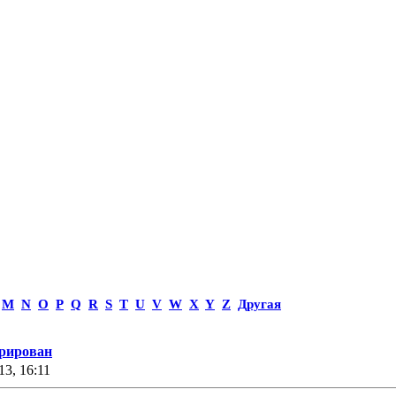
M
N
O
P
Q
R
S
T
U
V
W
X
Y
Z
Другая
трирован
13, 16:11