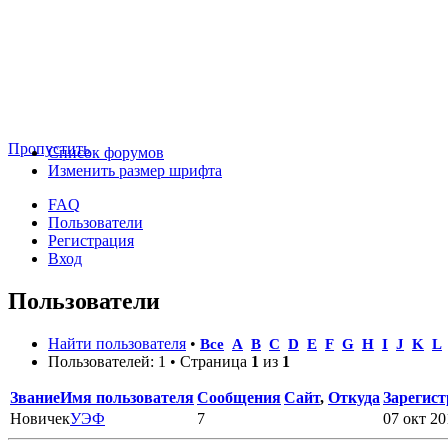
Пропустить
Список форумов
Изменить размер шрифта
FAQ
Пользователи
Регистрация
Вход
Пользователи
Найти пользователя
•
Все
A
B
C
D
E
F
G
H
I
J
K
L
Пользователей: 1 • Страница
1
из
1
Звание
Имя пользователя
Сообщения
Сайт
,
Откуда
Зарегис
Новичек
УЭФ
7
07 окт 20