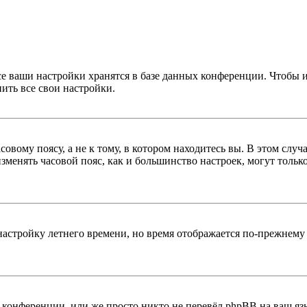
се ваши настройки хранятся в базе данных конференции. Чтобы 
ить все свои настройки.
овому поясу, а не к тому, в котором находитесь вы. В этом случ
 изменять часовой пояс, как и большинство настроек, могут толь
настройку летнего времени, но время отображается по-прежнему 
конференции, или же просто никто не перевёл phpBB на ваш яз