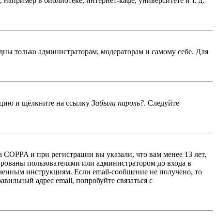
например в библиотеке, интернет-кафе, университете и т. д.
идны только администраторам, модераторам и самому себе. Для
енцию и щёлкните на ссылку
Забыли пароль?
. Следуйте
 COPPA и при регистрации вы указали, что вам менее 13 лет,
ированы пользователями или администратором до входа в
ученным инструкциям. Если email-сообщение не получено, то
авильный адрес email, попробуйте связаться с