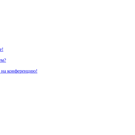
е!
ем?
и на конференцию!