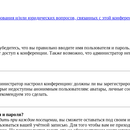
зования и/или юридических вопросов, связанных с этой конфере
бедитесь, что вы правильно вводите имя пользователя и пароль
ыт доступ к конференции. Также возможно, что администратор н
администратор настроил конференцию: должны ли вы зарегистриро
рые недоступны анонимным пользователям: аватары, личные сообщ
екомендуем это сделать.
и и пароля?
дить при каждом посещении
, вы сможете оставаться под своим 
льзоваться вашей учётной записью. Для того чтобы вам не прихо