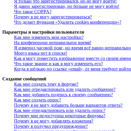
Я только что зарегистрировался, но не могу войти!
Я давно зарегистрирован, но больше не могу войти!
Что такое COPPA?
Почему я не могу зарегистрироваться?
Что делает функция «Удалить cookies конференции»?
Параметры и настройки пользователя
Как мне изменить мои настройки?
На конференции неправильное время!
Я изменил часовой пояс, но время всё равно неправильно
Моего языка нет в списке!
Как я могу поместить изображение вместе со своим имен
Что такое звание и как я могу изменить его?
Когда я щёлкаю по ссылке «email», от меня требуют войт
Создание сообщений
Как мне создать тему в форуме?
Как мне отредактировать или удалить сообщение?
Как мне добавить подпись к своему сообщению?
Как мне создать опрос?
Почему я не могу добавить больше вариантов ответа?
Как мне отредактировать или удалить опрос?
Почему мне недоступны некоторые форумы?
Почему я не могу добавлять вложения?
Почему я получил предупреждение?