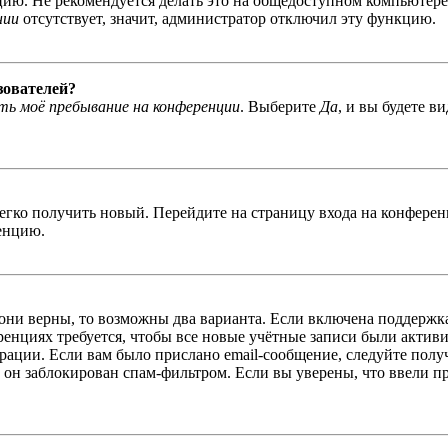
ю. Не рекомендуется делать это на общедоступном компьютере, 
нии
отсутствует, значит, администратор отключил эту функцию.
зователей?
ь моё пребывание на конференции
. Выберите
Да
, и вы будете в
легко получить новый. Перейдите на страницу входа на конфер
енцию.
 они верны, то возможны два варианта. Если включена поддержка
енциях требуется, чтобы все новые учётные записи были актив
трации. Если вам было прислано email-сообщение, следуйте пол
 он заблокирован спам-фильтром. Если вы уверены, что ввели пр